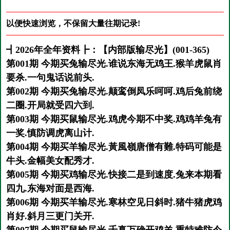
以便快速浏览，不保留大量往期记录!
┫2026年全年资料┣：【内部版输尽光】(001-365)
第001期 今期买兔输尽光.谁说东海无鸡王.猴羊虎鼠肖
要杀.一句鬼话说前头.
第002期 今期买兔输尽光.颠鸾倒凤乐呵呵.鸡后兔前绕
二圈.开局就受四六到.
第003期 今期买鼠输尽光.鸡虎今期不中奖.鸡鸡羊兔有
一奖.慎防调虎离山计.
第004期 今期买羊输尽光.黃風嶺唐僧有難.特码可能是
牛头.金幅美女配秀才.
第005期 今期买鸡输尽光.快接二是到速度.兔来本期看
四九.东海对面是西海.
第006期 今期买羊输尽光.寒林空见日斜时.猪牛猪虎鸡
肖好.斜月三更门关开.