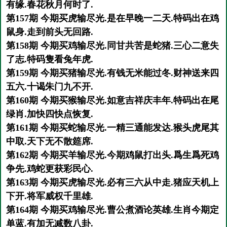
有缘.春花秋月何时了.
第157期 今期买虎输尽光.是在早晚一二天.特码出在鸡
鼠身.走到前头无回路.
第158期 今期买鸡输尽光.同甘共苦是蛇猪.三心二意失
了志.特码隻看兔年虎.
第159期 今期买猪输尽光.有钱无米能过冬.财神送来四
五六.十谒朱门九不开.
第160期 今期买猴输尽光.如意吉祥庆丰年.特码出在尾
绿肖.加快四快点恢复.
第161期 今期买蛇输尽光.一精三通能发达.猴头虎尾其
中取.天下无不散筵席.
第162期 今期买羊输尽光.今期鸡鼠打出头.爲生爲死鸡
争先.鸡蛇更获彩民心.
第163期 今期买虎输尽光.必有三六从中走.猪应天机上
下开.将军威权千里雄.
第164期 今期买鸡输尽光.曹公煮酒论英雄.生肖今期定
单蓝.有加无减数八卦.