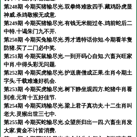
第248期 今期买猪输尽光.双拳终难敌四手.藏鸡卧虎显
神威.杀鸡敬猴无成意.
第249期 今期买猪输尽光.有钱无米能过冬.鸡前蛇后二
中特.十谒朱门九不开.
第250期 今期买兔输尽光.秀才透特话你知.今期看羊隻
防猪.买了二门必中奖.
第251期 今期买鼠输尽光.一到开码心自知.六畜兴旺家
中肖.中得头彩无问题.
第252期 今期买虎输尽光.护送唐僧成正果.生肖今期土
字头.千载难逢好机会.
第253期 今期买虎输尽光.树下静坐观四方.蛇猪牛肖看
到准.元宵十五好佳节.
第254期 今期买鸡输尽光.梁上君子真功夫.十二生肖叫
老大.灵猴出世三七中.
第255期 今期买蛇输尽光.众望所归出一四.六畜生肖发
大家.黄金不计皆消费.