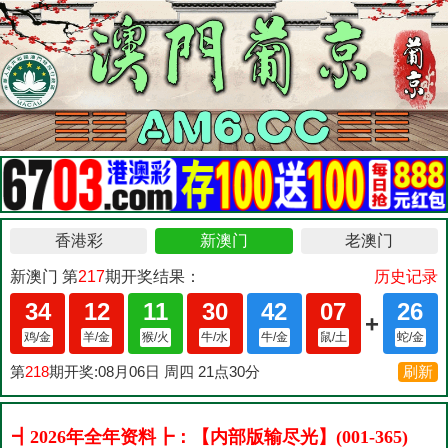
┫
2026年全年资料┣：【内部版输尽光】(001-365)