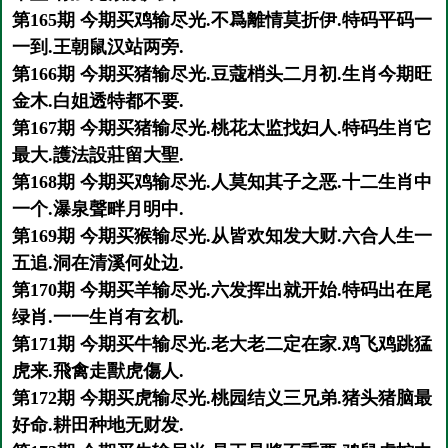
第165期 今期买鸡输尽光.不爲離情莫折伊.特码平码一
一到.王朝鼠汉站两旁.
第166期 今期买猪输尽光.豆蔻梢头二月初.生肖今期旺
金木.白姐透特都不要.
第167期 今期买猪输尽光.桃花太监找妇人.特码生肖它
最大.護法設莊留大聖.
第168期 今期买鸡输尽光.人莫知其子之恶.十二生肖中
一个.瀑泉聲畔月明中.
第169期 今期买猴输尽光.从皆欢知发大财.六合人生一
五追.洞在清溪何处边.
第170期 今期买羊输尽光.六发挥出就开始.特码出在尾
绿肖.一一生肖有玄机.
第171期 今期买牛输尽光.老大老二定在家.鸡飞鸡跳猛
虎来.飛禽走獸虎傷人.
第172期 今期买虎输尽光.桃园结义三兄弟.猪头猪脑最
好命.耕田种地无财发.