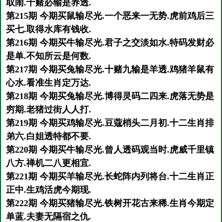
取闹.十赌必输是养透.
第215期 今期买鼠输尽光.一个恶来一无势.虎前鸡后三
买七.取得水库有钱收.
第216期 今期买牛输尽光.君子之交淡如水.特码发财必
是单.不知所云是何数.
第217期 今期买兔输尽光.十赌九输是羊透.鸡猪羊鼠有
心水.看准生肖定万达.
第218期 今期买兔输尽光.博得灵码二四来.虎落无势是
穷期.老猪过街人人打.
第219期 今期买鸡输尽光.豆蔻梢头二月初.十二生肖排
弟六.白姐透特都不要.
第220期 今期买牛输尽光.曾人透码观当时.虎威千里镇
八方.禅机二八更相宜.
第221期 今期买羊输尽光.长蛇阵内列将台.十二生肖正
正中.生鸡活虎今期现.
第222期 今期买猪输尽光.铁树开花古来稀.生肖今期定
单蓝.夫妻无隔宿之仇.