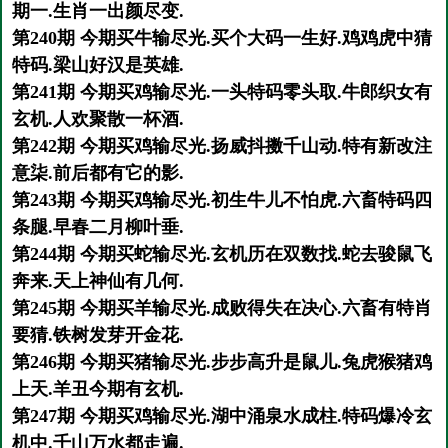
期一.生肖一出颜尽变.
第240期 今期买牛输尽光.买个大码一生好.鸡鸡虎中猜
特码.梁山好汉是英雄.
第241期 今期买鸡输尽光.一头特码零头取.牛郎织女有
玄机.人欢聚散一杯酒.
第242期 今期买鸡输尽光.扬威抖擞千山动.特有新改注
意柒.前后都有它的影.
第243期 今期买鸡输尽光.初生牛儿不怕虎.六畜特码四
条腿.早春二月柳叶垂.
第244期 今期买蛇输尽光.玄机历在双数找.蛇去骏鼠飞
奔来.天上神仙有几何.
第245期 今期买羊输尽光.成败得失在决心.六畜有特肖
要猜.铁树发芽开金花.
第246期 今期买猪输尽光.步步高升是鼠儿.兔虎猴猪鸡
上天.羊丑今期有玄机.
第247期 今期买鸡输尽光.湖中涌泉水成柱.特码爆冷玄
机中.千山万水都走遍.