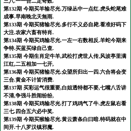
三八.一一合二定奇数.
第132期 今期买羊输尽光.万绿丛中一点红.虎头蛇尾难
成事.早南晚北天無雨.
第133期 今期买猪输尽光.多行不义必自毙.看准好码下
大注.农家六畜有特肖.
第134期 今期买鸡输尽光.一左一右数相反.羊蛇今期来
争特.买蓝买绿自己查.
第135期 今期生肖定牛羊,武松打虎世人传,风波亭里满
江红,二五相加一七开,
第136期 今期买猪输尽光.众望所归出一四.六合将会变
三合.黄金不计皆消费.
第137期 买彩运气很重要,白姐透特都不要,七嘴八舌讲
不清,争强斗胜闹纷纷,
第138期 今期买鸡输尽光.打了鸡鸡气了牛.虎左鼠右看
三七.四合五六必中奖.
第139期 今期买猴输尽光.黄云萧条白曰暗.特码就在中
间开.十八罗汉镇邪魔.