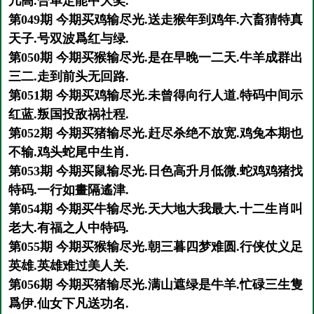
几高.合单定能中大奖.
第049期 今期买鸡输尽光.送走猴年到鸡年.六畜猜特真
天子.号双波爲红与绿.
第050期 今期买猴输尽光.是在早晚一二天.牛羊成群出
三二.走到前头无回路.
第051期 今期买鸡输尽光.未曾得向行人道.特码中间示
红蓝.叛国投敌祸社程.
第052期 今期买猪输尽光.赶尽杀绝不放宽.鸡兔本期也
不输.鸡头蛇尾中生肖.
第053期 今期买鼠输尽光.日色高升月低微.蛇鸡鸡猪找
特码.一行如畫隔遙津.
第054期 今期买牛输尽光.天大地大我最大.十二生肖叫
老大.有福之人中特码.
第055期 今期买猴输尽光.朝三暮四梦难圆.行侠仗义足
英雄.英雄难过美人关.
第056期 今期买猪输尽光.满山遮绿是牛羊.忙碌三生隻
爲伊.仙女下凡送功名.