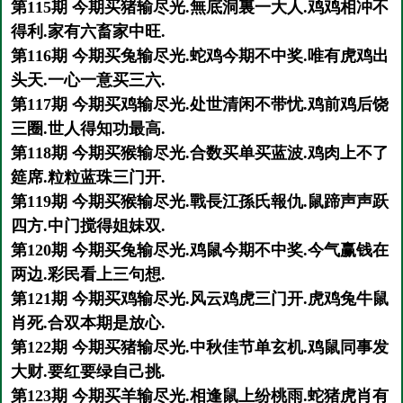
第115期 今期买猪输尽光.無底洞裏一大人.鸡鸡相冲不
得利.家有六畜家中旺.
第116期 今期买兔输尽光.蛇鸡今期不中奖.唯有虎鸡出
头天.一心一意买三六.
第117期 今期买鸡输尽光.处世清闲不带忧.鸡前鸡后饶
三圈.世人得知功最高.
第118期 今期买猴输尽光.合数买单买蓝波.鸡肉上不了
筵席.粒粒蓝珠三门开.
第119期 今期买猴输尽光.戰長江孫氏報仇.鼠蹄声声跃
四方.中门搅得姐妹双.
第120期 今期买兔输尽光.鸡鼠今期不中奖.今气赢钱在
两边.彩民看上三句想.
第121期 今期买鸡输尽光.风云鸡虎三门开.虎鸡兔牛鼠
肖死.合双本期是放心.
第122期 今期买猪输尽光.中秋佳节单玄机.鸡鼠同事发
大财.要红要绿自己挑.
第123期 今期买羊输尽光.相逢鼠上纷桃雨.蛇猪虎肖有