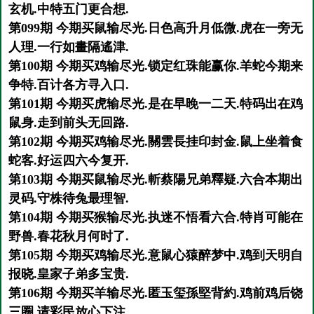
玄机.中特五门更合想.
第099期 今期买鼠输尽光.日色高升月低微.虎在一旁无
人理.一行如畫隔遙津.
第100期 今期买鸡输尽光.锁定红珠能赢你.羊蛇今期来
争特.百计各方寻入口.
第101期 今期买虎输尽光.是在早晚一二天.特码出在鸡
鼠身.走到前头无回路.
第102期 今期买鸡输尽光.關雲長挂印封金.鼠上坐着食
蛇客.好运四六今复开.
第103期 今期买鼠输尽光.斬蔡陽兄弟釋疑.六合本期出
灵码.守株待兔最理智.
第104期 今期买猴输尽光.执迷不悟看六合.特肖可能在
野兽.春花秋月何时了.
第105期 今期买鸡输尽光.意鼠心猿醉梦中.鸡到天明自
报晓.皇家子弟多宝贵.
第106期 今期买羊输尽光.匿玉玺孫堅背約.鸡前鸡后饶
三圈.请彩民放心下注.