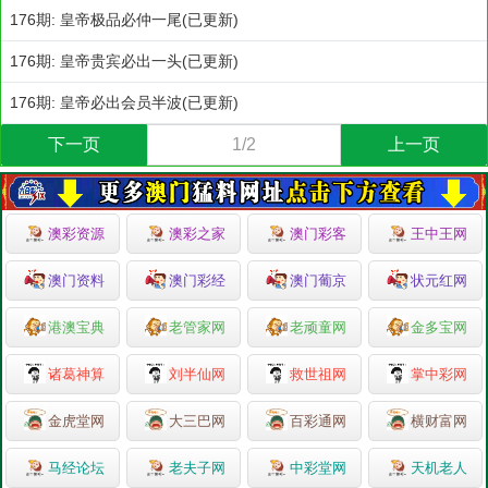
176期: 皇帝极品必仲一尾(已更新)
176期: 皇帝贵宾必出一头(已更新)
176期: 皇帝必出会员半波(已更新)
下一页
1/2
上一页
澳彩资源
澳彩之家
澳门彩客
王中王网
澳门资料
澳门彩经
澳门葡京
状元红网
港澳宝典
老管家网
老顽童网
金多宝网
诸葛神算
刘半仙网
救世祖网
掌中彩网
金虎堂网
大三巴网
百彩通网
横财富网
马经论坛
老夫子网
中彩堂网
天机老人