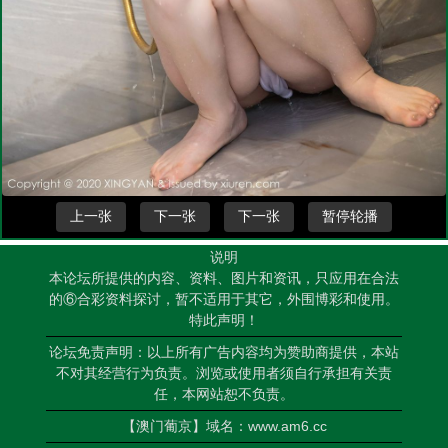
上一张
下一张
下一张
暂停轮播
说明
本论坛所提供的内容、资料、图片和资讯，只应用在合法
的⑥合彩资料探讨，暂不适用于其它，外围博彩和使用。
特此声明！
论坛免责声明：以上所有广告内容均为赞助商提供，本站
不对其经营行为负责。浏览或使用者须自行承担有关责
任，本网站恕不负责。
【澳门葡京】域名：www.am6.cc