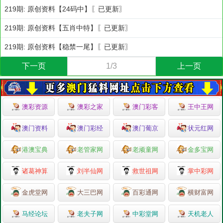
219期: 原创资料【24码中】〖已更新〗
219期: 原创资料【五肖中特】〖已更新〗
219期: 原创资料【稳禁一尾】〖已更新〗
下一页
1/3
上一页
澳彩资源
澳彩之家
澳门彩客
王中王网
澳门资料
澳门彩经
澳门葡京
状元红网
港澳宝典
老管家网
老顽童网
金多宝网
诸葛神算
刘半仙网
救世祖网
掌中彩网
金虎堂网
大三巴网
百彩通网
横财富网
马经论坛
老夫子网
中彩堂网
天机老人