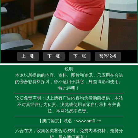
上一张
下一张
下一张
暂停轮播
说明
本论坛所提供的内容、资料、图片和资讯，只应用在合法
的⑥合彩资料探讨，暂不适用于其它，外围博彩和使用。
特此声明！
论坛免责声明：以上所有广告内容均为赞助商提供，本站
不对其经营行为负责。浏览或使用者须自行承担有关责
任，本网站恕不负责。
【澳门葡京】域名：www.am6.cc
六合在线，收集各类⑥合彩资料，免费内幕资料，走势分
析，尽在澳门葡京！