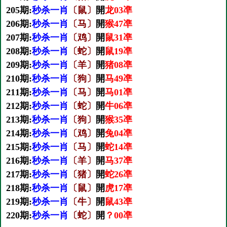
205期:
秒杀一肖
〔鼠〕
開
龙03凖
206期:
秒杀一肖
〔马〕
開
猴47凖
207期:
秒杀一肖
〔鸡〕
開
鼠31凖
208期:
秒杀一肖
〔蛇〕
開
鼠19凖
209期:
秒杀一肖
〔羊〕
開
猪08凖
210期:
秒杀一肖
〔狗〕
開
马49凖
211期:
秒杀一肖
〔马〕
開
马01凖
212期:
秒杀一肖
〔蛇〕
開
牛06凖
213期:
秒杀一肖
〔狗〕
開
猴35凖
214期:
秒杀一肖
〔鸡〕
開
兔04凖
215期:
秒杀一肖
〔马〕
開
蛇14凖
216期:
秒杀一肖
〔羊〕
開
马37凖
217期:
秒杀一肖
〔猪〕
開
蛇26凖
218期:
秒杀一肖
〔鼠〕
開
虎17凖
219期:
秒杀一肖
〔牛〕
開
鼠43凖
220期:
秒杀一肖
〔蛇〕
開
？00凖