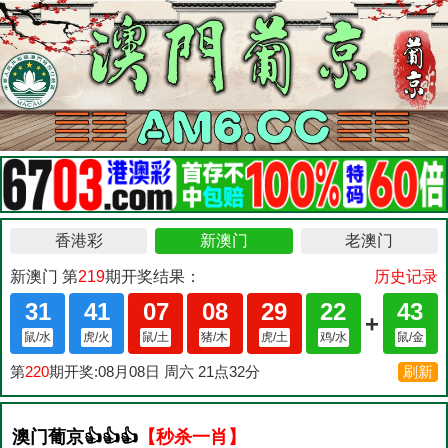
澳门葡京👍👍👍
【秒杀一肖】