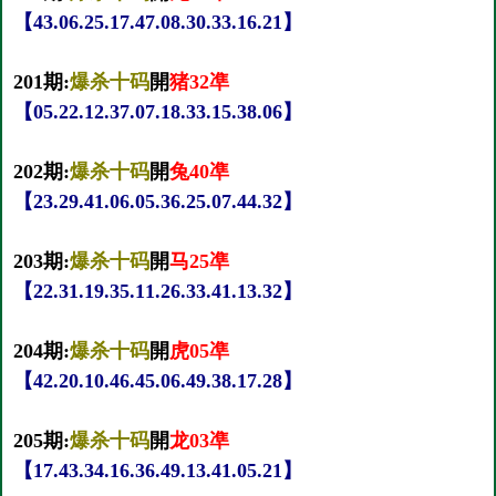
【43.06.25.17.47.08.30.33.16.21】
201期:
爆杀十码
開
猪32凖
【05.22.12.37.07.18.33.15.38.06】
202期:
爆杀十码
開
兔40凖
【23.29.41.06.05.36.25.07.44.32】
203期:
爆杀十码
開
马25凖
【22.31.19.35.11.26.33.41.13.32】
204期:
爆杀十码
開
虎05凖
【42.20.10.46.45.06.49.38.17.28】
205期:
爆杀十码
開
龙03凖
【17.43.34.16.36.49.13.41.05.21】