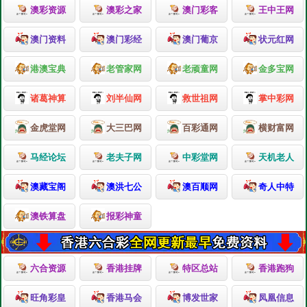
澳彩资源
澳彩之家
澳门彩客
王中王网
澳门资料
澳门彩经
澳门葡京
状元红网
港澳宝典
老管家网
老顽童网
金多宝网
诸葛神算
刘半仙网
救世祖网
掌中彩网
金虎堂网
大三巴网
百彩通网
横财富网
马经论坛
老夫子网
中彩堂网
天机老人
澳藏宝阁
澳洪七公
澳百顺网
奇人中特
澳铁算盘
报彩神童
六合资源
香港挂牌
特区总站
香港跑狗
旺角彩皇
香港马会
博发世家
凤凰信息