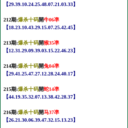
【29.39.10.24.25.48.07.21.03.33】
212期:
爆杀十码
開
牛06凖
【18.23.10.43.29.15.07.25.42.45】
213期:
爆杀十码
開
猴35凖
【12.31.29.09.39.03.15.22.46.23】
214期:
爆杀十码
開
兔04凖
【29.41.25.47.27.12.28.24.40.17】
215期:
爆杀十码
開
蛇14凖
【44.19.35.32.07.13.38.42.28.37】
216期:
爆杀十码
開
马37凖
【26.21.30.06.39.47.32.15.13.23】