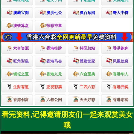
澳藏宝阁
澳洪七公
澳百顺网
奇人中特
澳铁算盘
报彩神童
六合资源
香港挂牌
特区总站
香港跑狗
旺角彩皇
香港马会
博发世家
凤凰信息
镇坛之宝
香港九龙
六合宝典
香港华人
生财有道
亚视彩票
二四六彩
香港开奖
香港创富
六叔公网
天天好彩
香港彩富
看完资料,记得邀请朋友们一起来观赏美女
哦