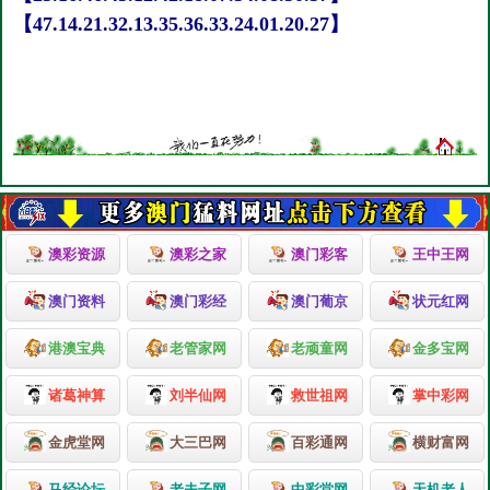
【47.14.21.32.13.35.36.33.24.01.20.27】
澳彩资源
澳彩之家
澳门彩客
王中王网
澳门资料
澳门彩经
澳门葡京
状元红网
港澳宝典
老管家网
老顽童网
金多宝网
诸葛神算
刘半仙网
救世祖网
掌中彩网
金虎堂网
大三巴网
百彩通网
横财富网
马经论坛
老夫子网
中彩堂网
天机老人