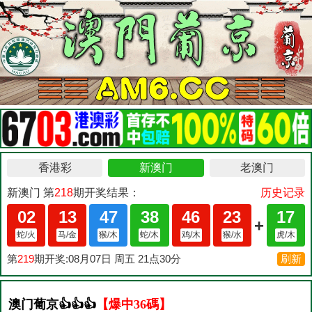
澳门葡京👍👍👍
【爆中36碼】